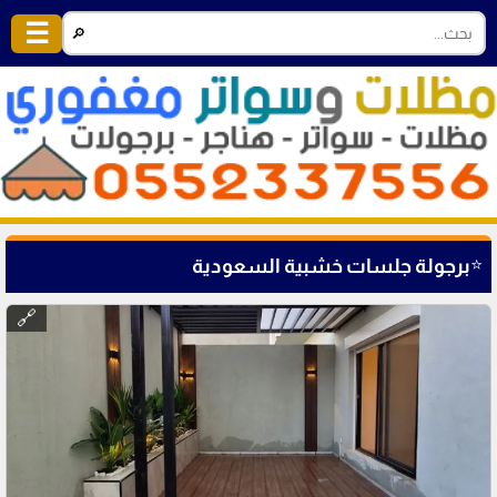
☰
🔎
⭐
برجولة جلسات خشبية السعودية
🔗