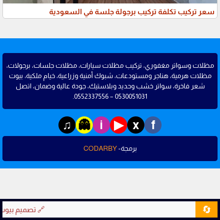
سعر تركيب تكلفة تركيب برجولة جلسة في السعودية
مظلات وسواتر مغفوري، تركيب مظلات سيارات، مظلات جلسات، برجولات،
مظلات هرمية، هناجر ومستودعات، شبوك أمنية وزراعية، خيام ملكية، بيوت
شعر فاخرة، سواتر خشب وحديد وبلاستيك، جودة عالية وضمان، اتصل
0530051031 – 0552337556.
♫
▶
👻
i
x
f
برمجة-
CODARBY
🔄
🔗 تصميم بيوت