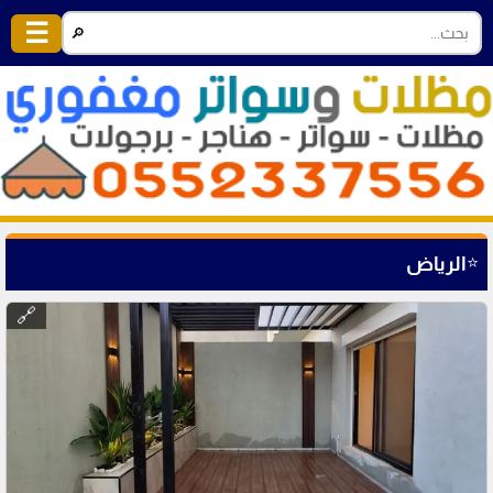
☰
🔎
⭐
الرياض
🔗