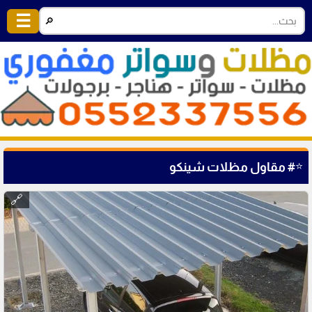
☰
🔎
⭐
# مقاول مظلات شينكو
🔗