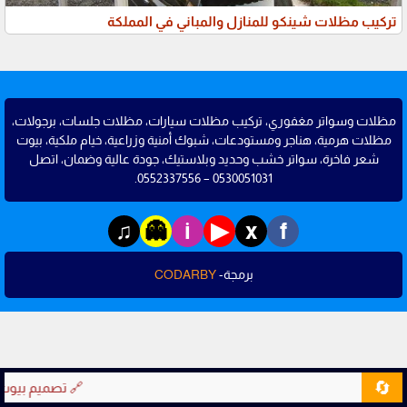
تركيب مظلات شينكو للمنازل والمباني في المملكة
مظلات وسواتر مغفوري، تركيب مظلات سيارات، مظلات جلسات، برجولات،
مظلات هرمية، هناجر ومستودعات، شبوك أمنية وزراعية، خيام ملكية، بيوت
شعر فاخرة، سواتر خشب وحديد وبلاستيك، جودة عالية وضمان، اتصل
0530051031 – 0552337556.
♫
▶
👻
i
x
f
برمجة-
CODARBY
🔄
🔗 تصميم بيوت 